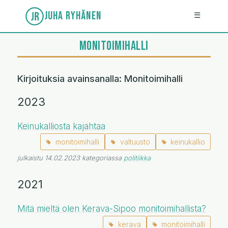
JUHA RYHÄNEN
☰
MONITOIMIHALLI
Kirjoituksia avainsanalla: Monitoimihalli
2023
Keinukalliosta kajahtaa
monitoimihalli
valtuusto
keinukallio
julkaistu 14.02.2023 kategoriassa
politiikka
2021
Mitä mieltä olen Kerava-Sipoo monitoimihallista?
kerava
monitoimihalli