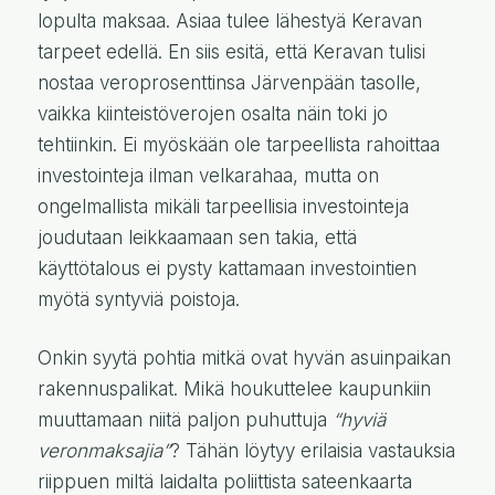
lopulta maksaa. Asiaa tulee lähestyä Keravan
tarpeet edellä. En siis esitä, että Keravan tulisi
nostaa veroprosenttinsa Järvenpään tasolle,
vaikka kiinteistöverojen osalta näin toki jo
tehtiinkin. Ei myöskään ole tarpeellista rahoittaa
investointeja ilman velkarahaa, mutta on
ongelmallista mikäli tarpeellisia investointeja
joudutaan leikkaamaan sen takia, että
käyttötalous ei pysty kattamaan investointien
myötä syntyviä poistoja.
Onkin syytä pohtia mitkä ovat hyvän asuinpaikan
rakennuspalikat. Mikä houkuttelee kaupunkiin
muuttamaan niitä paljon puhuttuja
“hyviä
veronmaksajia”
? Tähän löytyy erilaisia vastauksia
riippuen miltä laidalta poliittista sateenkaarta