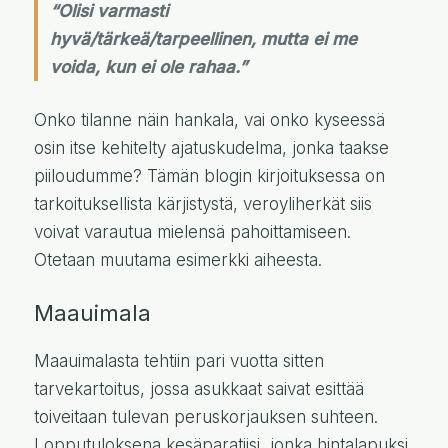
“Olisi varmasti
hyvä/tärkeä/tarpeellinen, mutta ei me
voida, kun ei ole rahaa.”
Onko tilanne näin hankala, vai onko kyseessä
osin itse kehitelty ajatuskudelma, jonka taakse
piiloudumme? Tämän blogin kirjoituksessa on
tarkoituksellista kärjistystä, veroyliherkät siis
voivat varautua mielensä pahoittamiseen.
Otetaan muutama esimerkki aiheesta.
Maauimala
Maauimalasta tehtiin pari vuotta sitten
tarvekartoitus, jossa asukkaat saivat esittää
toiveitaan tulevan peruskorjauksen suhteen.
Lopputuloksena kesäparatiisi, jonka hintalapuksi