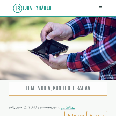
JUHA RYHÄNEN
☰
EI ME VOIDA, KUN EI OLE RAHAA
julkaistu 19.11.2024 kategoriassa
politiikka
kerava
talous