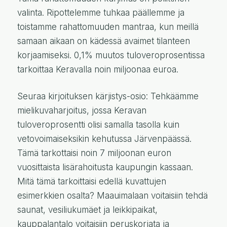
valinta. Ripottelemme tuhkaa päällemme ja
toistamme rahattomuuden mantraa, kun meillä
samaan aikaan on kädessä avaimet tilanteen
korjaamiseksi. 0,1% muutos tuloveroprosentissa
tarkoittaa Keravalla noin miljoonaa euroa.
Seuraa kirjoituksen kärjistys-osio: Tehkäämme
mielikuvaharjoitus, jossa Keravan
tuloveroprosentti olisi samalla tasolla kuin
vetovoimaiseksikin kehutussa Järvenpäässä.
Tämä tarkottaisi noin 7 miljoonan euron
vuosittaista lisärahoitusta kaupungin kassaan.
Mitä tämä tarkoittaisi edellä kuvattujen
esimerkkien osalta? Maauimalaan voitaisiin tehdä
saunat, vesiliukumäet ja leikkipaikat,
kauppalantalo voitaisiin peruskorjata ja