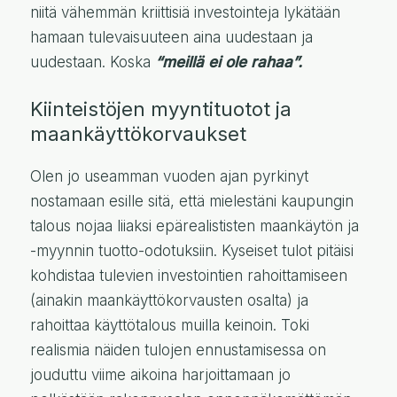
niitä vähemmän kriittisiä investointeja lykätään
hamaan tulevaisuuteen aina uudestaan ja
uudestaan. Koska
“meillä ei ole rahaa”.
Kiinteistöjen myyntituotot ja
maankäyttökorvaukset
Olen jo useamman vuoden ajan pyrkinyt
nostamaan esille sitä, että mielestäni kaupungin
talous nojaa liiaksi epärealististen maankäytön ja
-myynnin tuotto-odotuksiin. Kyseiset tulot pitäisi
kohdistaa tulevien investointien rahoittamiseen
(ainakin maankäyttökorvausten osalta) ja
rahoittaa käyttötalous muilla keinoin. Toki
realismia näiden tulojen ennustamisessa on
jouduttu viime aikoina harjoittamaan jo