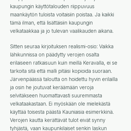
kaupungin käyttötalouden riippuvuus
maankäytön tuloista voitaisiin poistaa. Ja kaikki
tämä ilman, että lisättäisiin kaupungin
velkataakkaa ja jo tulevan vaalikauden aikana.
Sitten seuraa kirjoituksen realismi-osio: Vaikka
lähikunnissa on päädytty verojen osalta
erilaiseen ratkaisuun kuin meillä Keravalla, ei se
tarkoita sitä että malli pitäisi kopioida suoraan.
Järvenpäässä taloutta on hoidettu hyvin erilailla
ja osin he joutuvat keräämään veroja
selvitäkseen huomattavasti suuremmasta
velkataakastaan. Ei myöskään ole mielekästä
käyttää toisesta päästä Kauniaisia esimerkkinä.
Verojen kautta kerättävät tulot eivät synny
tyhjästä, vaan kaupunkilaiset senkin laskun