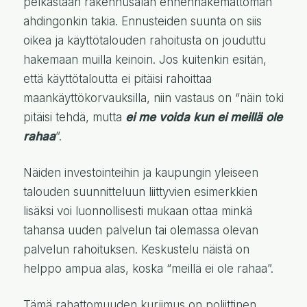
pelkästään rakennusalan ennennäkemättömän
ahdingonkin takia. Ennusteiden suunta on siis
oikea ja käyttötalouden rahoitusta on jouduttu
hakemaan muilla keinoin. Jos kuitenkin esitän,
että käyttötaloutta ei pitäisi rahoittaa
maankäyttökorvauksilla, niin vastaus on “näin toki
pitäisi tehdä, mutta
ei me voida kun ei meillä ole
rahaa
”.
Näiden investointeihin ja kaupungin yleiseen
talouden suunnitteluun liittyvien esimerkkien
lisäksi voi luonnollisesti mukaan ottaa minkä
tahansa uuden palvelun tai olemassa olevan
palvelun rahoituksen. Keskustelu näistä on
helppo ampua alas, koska “meillä ei ole rahaa”.
Tämä rahattomuuden kurjimus on poliittinen