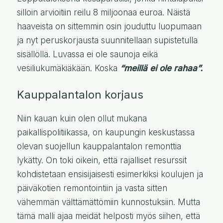
silloin arvioitiin reilu 8 miljoonaa euroa. Näistä
haaveista on sittemmin osin jouduttu luopumaan
ja nyt peruskorjausta suunnitellaan supistetulla
sisällöllä. Luvassa ei ole saunoja eikä
vesiliukumäkiäkään. Koska
“meillä ei ole rahaa”.
Kauppalantalon korjaus
Niin kauan kuin olen ollut mukana
paikallispolitiikassa, on kaupungin keskustassa
olevan suojellun kauppalantalon remonttia
lykätty. On toki oikein, että rajalliset resurssit
kohdistetaan ensisijaisesti esimerkiksi koulujen ja
päiväkotien remontointiin ja vasta sitten
vähemmän välttämättömiin kunnostuksiin. Mutta
tämä malli ajaa meidät helposti myös siihen, että