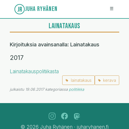
JUHA RYHÄNEN
☰
LAINATAKAUS
Kirjoituksia avainsanalla: Lainatakaus
2017
Lainatakauspolitiikasta
lainatakaus
kerava
julkaistu 19.06.2017 kategoriassa
politiikka
© 2026 Juha Ryhänen · juharyhanen.fi