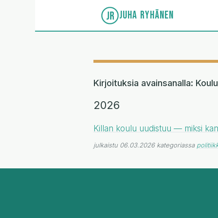
JUHA RYHÄNEN
Kirjoituksia avainsanalla: Koulu
2026
Killan koulu uudistuu — miksi kan
julkaistu 06.03.2026 kategoriassa
politiik