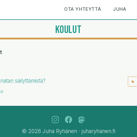
OTA YHTEYTTÄ
JUHA
KOULUT
t
natan säilyttämistä?
ka
© 2026 Juha Ryhänen · juharyhanen.fi